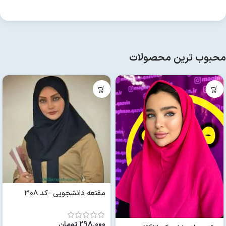
محبوب ترین محصولات
مقنعه دانشجویی -کد 308
298,000
تومان