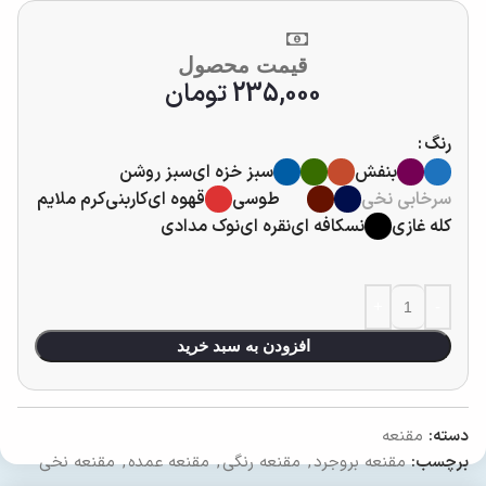
قیمت محصول
235,000
تومان
رنگ
بنفش
سبز خزه ای
سبز روشن
سرخابی نخی
طوسی
قهوه ای
کاربنی
کرم ملایم
کله غازی
نسکافه ای
نقره ای
نوک مدادی
افزودن به سبد خرید
دسته:
مقنعه
برچسب:
مقنعه بروجرد
,
مقنعه رنگی
,
مقنعه عمده
,
مقنعه نخی