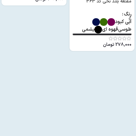
مقنعه بلند نخی کد 363
رنگ
آبی کبود
طوسی
قهوه ای
یشمی
278,000
تومان